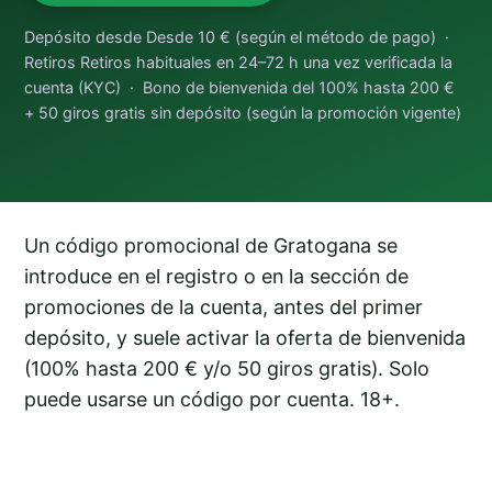
Depósito desde Desde 10 € (según el método de pago) ·
Retiros Retiros habituales en 24–72 h una vez verificada la
cuenta (KYC) · Bono de bienvenida del 100% hasta 200 €
+ 50 giros gratis sin depósito (según la promoción vigente)
Un código promocional de Gratogana se
introduce en el registro o en la sección de
promociones de la cuenta, antes del primer
depósito, y suele activar la oferta de bienvenida
(100% hasta 200 € y/o 50 giros gratis). Solo
puede usarse un código por cuenta. 18+.