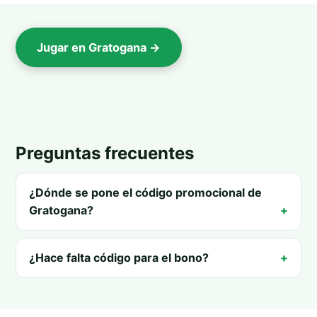
Jugar en Gratogana →
Preguntas frecuentes
¿Dónde se pone el código promocional de
Gratogana?
¿Hace falta código para el bono?